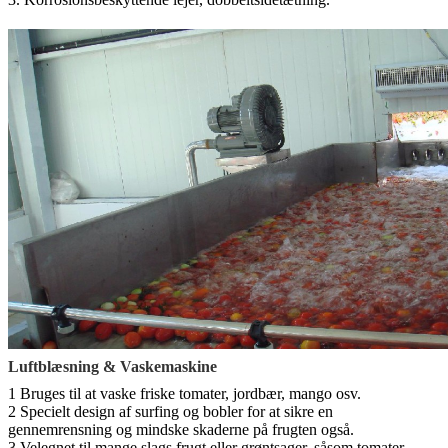
Luftblæsning & Vaskemaskine
1 Bruges til at vaske friske tomater, jordbær, mango osv.
2 Specielt design af surfing og bobler for at sikre en
gennemrensning og mindske skaderne på frugten også.
3 Velegnet til mange slags frugt eller grøntsager, såsom tomater,