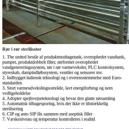
Rør i rør sterilisator
1. The united består af produktmodtagetank, overophedet vandtank,
pumper, produktdobbelt filter, rørformet overophedet
vandgenereringssystem, rør i rør varmeveksler, PLC kontrolsystem,
styreskab, dampindløbssystem, ventiler og sensorer mv.
2. Indbygget italiensk teknologi og i overensstemmelse med Euro-
standarden
3. Stort varmeudvekslingsområde, lavt energiforbrug og nem
vedligeholdelse
4. Adopter spejlsvejseteknologi og bevar den glatte rørsamling
5. Automatisk tilbagesporing, hvis der ikke er tilstrækkelig
sterilisering
6. CIP og auto SIP fås sammen med aseptisk filler
7. Væskeniveau og temperatur kontrolleres i realtid