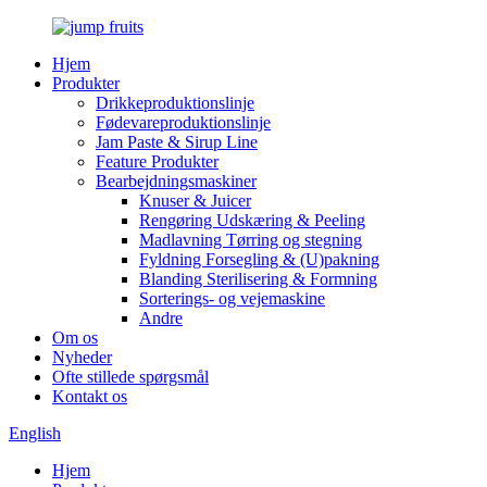
Hjem
Produkter
Drikkeproduktionslinje
Fødevareproduktionslinje
Jam Paste & Sirup Line
Feature Produkter
Bearbejdningsmaskiner
Knuser & Juicer
Rengøring Udskæring & Peeling
Madlavning Tørring og stegning
Fyldning Forsegling & (U)pakning
Blanding Sterilisering & Formning
Sorterings- og vejemaskine
Andre
Om os
Nyheder
Ofte stillede spørgsmål
Kontakt os
English
Hjem