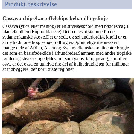
Produkt beskrivelse
Cassava chips/kartoffelchips behandlingslinje
Cassava (yuca eller maniok) er en stivelsesknold med nøddesmag i
plantefamilien (Euphorbiaceae).Det menes at stamme fra de
sydamerikanske skove.Det er sødt, og sej underjordisk knold er en
af ​​de traditionelle spiselige rodfrugter.Oprindelige mennesker i
mange dele af Afrika, Asien og Sydamerikanske kontinenter brugte
det som en basisfødekilde i århundreder.Sammen med andre tropiske
rødder og stivelsesrige fødevarer som yams, taro, pisang, kartofler
osv., er det også en uundværlig del af kulhydratdiæten for millioner
af indbyggere, der bor i disse regioner.