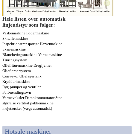
Hele listen over automatisk
linjeudstyr som følger:
Vaskemaskine Fodermaskine
Skrællemaskine
Inspektionstransportør Hævemaskine
Skæremaskine
Blancheringsmaskine Varmemaskine
Tørringssystem
Oliefrituremaskine Dregfjerner
Oliefjernersystem
Conveyor Olielagertank
Krydderimaskine
Rør, pumper og ventiler
Forbrændingsovn
Varmeveksler Dampkommutator Stor
størrelse vertikal pakkemaskine
mejetærsker (vægt automatisk)
Hotsale maskiner