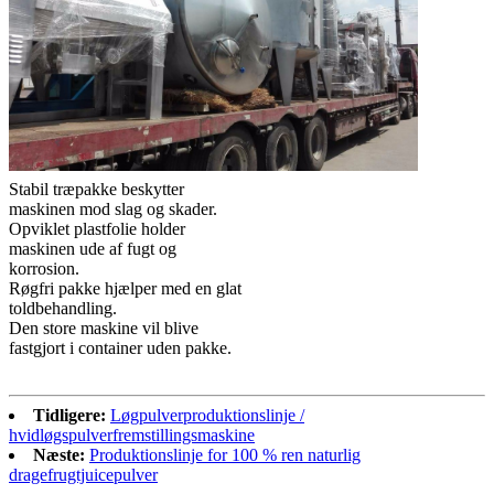
Stabil træpakke beskytter
maskinen mod slag og skader.
Opviklet plastfolie holder
maskinen ude af fugt og
korrosion.
Røgfri pakke hjælper med en glat
toldbehandling.
Den store maskine vil blive
fastgjort i container uden pakke.
Tidligere:
Løgpulverproduktionslinje /
hvidløgspulverfremstillingsmaskine
Næste:
Produktionslinje for 100 % ren naturlig
dragefrugtjuicepulver