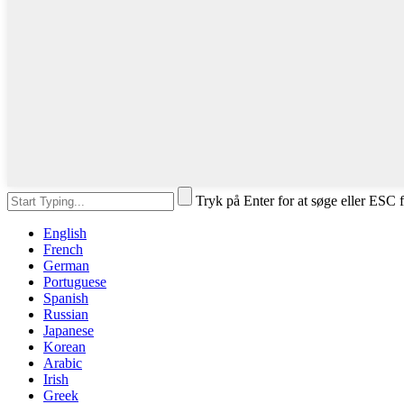
Tryk på Enter for at søge eller ESC f
English
French
German
Portuguese
Spanish
Russian
Japanese
Korean
Arabic
Irish
Greek