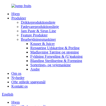
Hjem
Produkter
Drikkeproduktionslinje
Fødevareproduktionslinje
Jam Paste & Sirup Line
Feature Produkter
Bearbejdningsmaskiner
Knuser & Juicer
Rengøring Udskæring & Peeling
Madlavning Tørring og stegning
Fyldning Forsegling & (U)pakning
Blanding Sterilisering & Formning
Sorterings- og vejemaskine
Andre
Om os
Nyheder
Ofte stillede spørgsmål
Kontakt os
English
Hjem