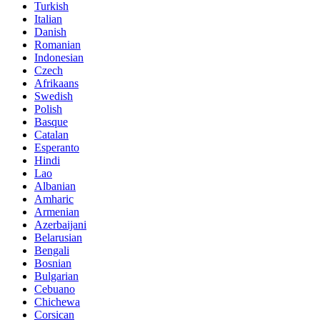
Turkish
Italian
Danish
Romanian
Indonesian
Czech
Afrikaans
Swedish
Polish
Basque
Catalan
Esperanto
Hindi
Lao
Albanian
Amharic
Armenian
Azerbaijani
Belarusian
Bengali
Bosnian
Bulgarian
Cebuano
Chichewa
Corsican