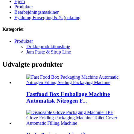
Hjem
Produkter
Bearbejdningsmaskiner
Fyldning Forsegling & (U)pakning
Kategorier
Produkter
Drikkeproduktionslinje
Jam Paste & Sirup Line
Udvalgte produkter
Fastfood Box Emballage Machine
Automatisk Nitrogen F...