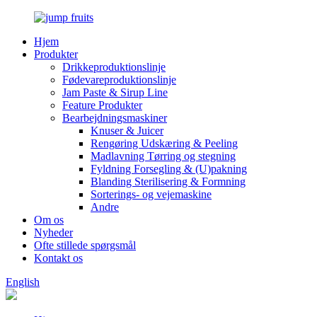
Hjem
Produkter
Drikkeproduktionslinje
Fødevareproduktionslinje
Jam Paste & Sirup Line
Feature Produkter
Bearbejdningsmaskiner
Knuser & Juicer
Rengøring Udskæring & Peeling
Madlavning Tørring og stegning
Fyldning Forsegling & (U)pakning
Blanding Sterilisering & Formning
Sorterings- og vejemaskine
Andre
Om os
Nyheder
Ofte stillede spørgsmål
Kontakt os
English