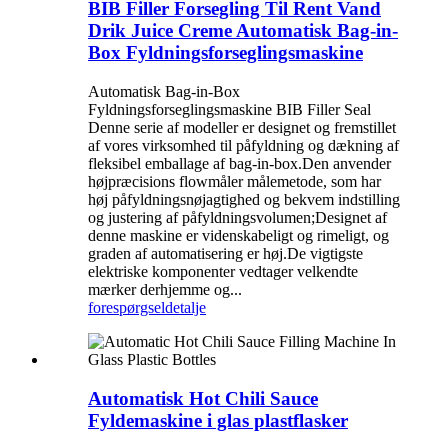
BIB Filler Forsegling Til Rent Vand
Drik Juice Creme Automatisk Bag-in-
Box Fyldningsforseglingsmaskine
Automatisk Bag-in-Box
Fyldningsforseglingsmaskine BIB Filler Seal
Denne serie af modeller er designet og fremstillet
af vores virksomhed til påfyldning og dækning af
fleksibel emballage af bag-in-box.Den anvender
højpræcisions flowmåler målemetode, som har
høj påfyldningsnøjagtighed og bekvem indstilling
og justering af påfyldningsvolumen;Designet af
denne maskine er videnskabeligt og rimeligt, og
graden af ​​automatisering er høj.De vigtigste
elektriske komponenter vedtager velkendte
mærker derhjemme og...
forespørgsel
detalje
Automatisk Hot Chili Sauce
Fyldemaskine i glas plastflasker