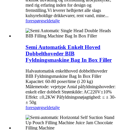
med rig erfaring inden for design og
fremstilling.Vi leverer helhjertet alle slags
kulsyreholdige drikkevarer, rent vand, mine...
forespørgsel
detalje
Semi Automatisk Enkelt Hoved
Dobbelthoveder BIB
Fyldningsmaskine Bag In Box Filler
Halvautomatisk enkelthoved dobbelthoveder
BIB Fyldningsmaskine Bag In Box Filler
Kapacitet: 60-80 poser/time (i 20 kg)
Målemetode: vejetype Antal påfyldningshoveder:
enkelt eller dobbelt Strømkilde: AC220V±10%
Effekt: ≤0,2KW Påfyldningsnøjagtighed: ≤ ± 30-
± 50g
forespørgsel
detalje