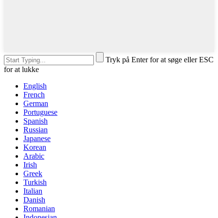
Tryk på Enter for at søge eller ESC
for at lukke
English
French
German
Portuguese
Spanish
Russian
Japanese
Korean
Arabic
Irish
Greek
Turkish
Italian
Danish
Romanian
Indonesian