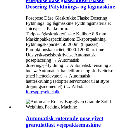
Posepose dåse glaskrukke Flaske
Dosering Påfyldnings- og lågmaskine
Posepose Dåse Glaskrukke Flaske Dosering
Fyldnings- og lågmaskine Fyldningsmateriale:
Juice/pasta Pakkeform:
Tudpose/glaskrukke/flaske Kaliber: 8,6 mm
Maskinpakkespecifikation: Eksportpakning
Fyldningskapacitet;50-200ml (tilpasset)
Produktionskapacitet; 9000-12000 pr. time
Udstyrskørselsbeskrivelse Automatisk
poseplacering → Automatisk
doseringspåfyldning → Automatisk rensning af
tud → Automatisk hættetilførsel og -indsættelse
(med hætteelevator) → Automatisk
hætteskruning (adopter servomotor til at styre
drejningsmomentet) ) → Aflad...
forespørgsel
detalje
Automatisk roterende pose-givet
granulatfast vejepakkemaskine