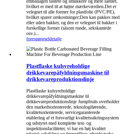
emballagen fastere og smukkere og mere samlet,
hvilket er med til at højne mærkeværdien.Det er
velegnet til alle former for plastfolie (PVC/PE),
hvilket sparer omkostninger;Den kan pakkes med
eller uden bakker, og den er velegnet til bakker i
forskellige former (såsom runde, sekskantede
osv.)...
forespørgsel
detalje
Plastflaske kulsyreholdige
drikkevarepåfyldningsmaskine til
drikkevareproduktionslinje
Plastflaske kulsyreholdige
drikkevarepåfyldningsmaskine til
drikkevareproduktionslinje Jumpfruits overholder
den markedsorienterede, teknologiførende,
kvalitetsorienterede, servicegaranterede
etablering af et forsvarligt kvalitetssikringssystem
og udstyret med komplette test- og
inspektionsfaciliteter, vi har en høj kvalitet
teknisk udvikling og fremstilling arbejdsstyrke,