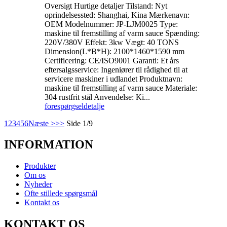
Oversigt Hurtige detaljer Tilstand: Nyt
oprindelsessted: Shanghai, Kina Mærkenavn:
OEM Modelnummer: JP-LJM0025 Type:
maskine til fremstilling af varm sauce Spænding:
220V/380V Effekt: 3kw Vægt: 40 TONS
Dimension(L*B*H): 2100*1460*1590 mm
Certificering: CE/ISO9001 Garanti: Et års
eftersalgsservice: Ingeniører til rådighed til at
servicere maskiner i udlandet Produktnavn:
maskine til fremstilling af varm sauce Materiale:
304 rustfrit stål Anvendelse: Ki...
forespørgsel
detalje
1
2
3
4
5
6
Næste >
>>
Side 1/9
INFORMATION
Produkter
Om os
Nyheder
Ofte stillede spørgsmål
Kontakt os
KONTAKT OS