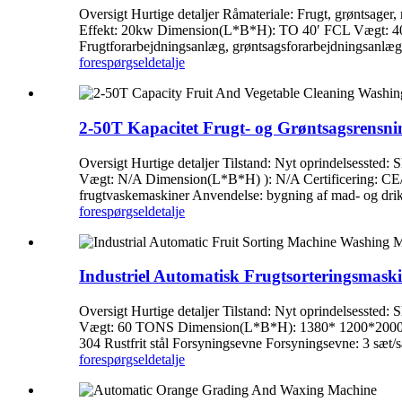
Oversigt Hurtige detaljer Råmateriale: Frugt, grønts
Effekt: 20kw Dimension(L*B*H): TO 40′ FCL Vægt: 40T Cer
Frugtforarbejdningsanlæg, grøntsagsforarbejdningsanlæg
forespørgsel
detalje
2-50T Kapacitet Frugt- og Grøntsagsrensni
Oversigt Hurtige detaljer Tilstand: Nyt oprindelsesst
Vægt: N/A Dimension(L*B*H) ): N/A Certificering: CE/ISO9
frugtvaskemaskiner Anvendelse: bygning af mad- og drik
forespørgsel
detalje
Industriel Automatisk Frugtsorteringsmas
Oversigt Hurtige detaljer Tilstand: Nyt oprindels
Vægt: 60 TONS Dimension(L*B*H): 1380* 1200*2000 mm Cert
304 Rustfrit stål Forsyningsevne Forsyningsevne: 3 sæt/s
forespørgsel
detalje