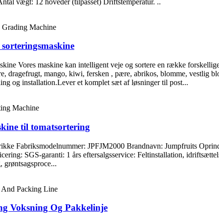
l vægt: 12 hoveder (tilpasset) Driftstemperatur. ..
g sorteringsmaskine
maskine Vores maskine kan intelligent veje og sortere en række forskell
ære, dragefrugt, mango, kiwi, fersken , pære, abrikos, blomme, vestlig
g og installation.Lever et komplet sæt af løsninger til post...
kine til tomatsortering
g drikke Fabriksmodelnummer: JPFJM2000 Brandnavn: Jumpfruits Oprin
 SGS-garanti: 1 års eftersalgsservice: Feltinstallation, idriftsættelse 
 grøntsagsproce...
ing Voksning Og Pakkelinje