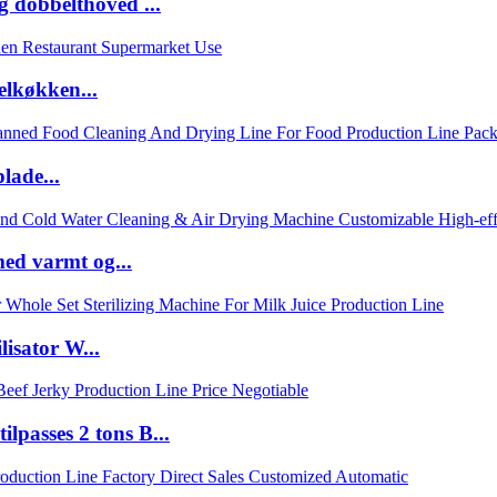
 dobbelthoved ...
elkøkken...
lade...
med varmt og...
isator W...
lpasses 2 tons B...