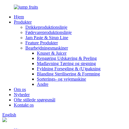
Hjem
Produkter
Drikkeproduktionslinje
Fødevareproduktionslinje
Jam Paste & Sirup Line
Feature Produkter
Bearbejdningsmaskiner
Knuser & Juicer
Rengøring Udskæring & Peeling
Madlavning Tørring og stegning
Fyldning Forsegling & (U)pakning
Blanding Sterilisering & Formning
Sorterings- og vejemaskine
Andre
Om os
Nyheder
Ofte stillede spørgsmål
Kontakt os
English