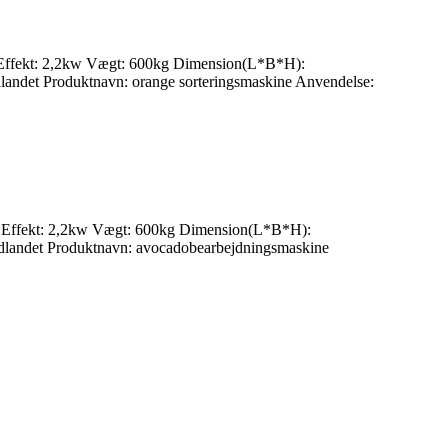
HZ Effekt: 2,2kw Vægt: 600kg Dimension(L*B*H):
 udlandet Produktnavn: orange sorteringsmaskine Anvendelse:
HZ Effekt: 2,2kw Vægt: 600kg Dimension(L*B*H):
 i udlandet Produktnavn: avocadobearbejdningsmaskine