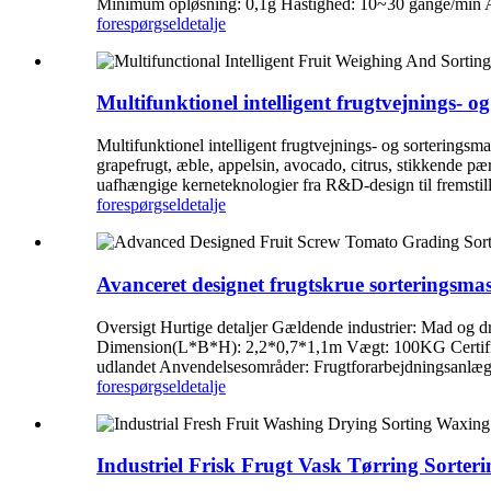
Minimum opløsning: 0,1g Hastighed: 10~30 gange/min Anta
forespørgsel
detalje
Multifunktionel intelligent frugtvejnings- o
Multifunktionel intelligent frugtvejnings- og sorterings
grapefrugt, æble, appelsin, avocado, citrus, stikkende p
uafhængige kerneteknologier fra R&D-design til fremstillin
forespørgsel
detalje
Avanceret designet frugtskrue sorteringsmas
Oversigt Hurtige detaljer Gældende industrier: Mad o
Dimension(L*B*H): 2,2*0,7*1,1m Vægt: 100KG Certificering:
udlandet Anvendelsesområder: Frugtforarbejdningsanlæg,
forespørgsel
detalje
Industriel Frisk Frugt Vask Tørring Sorter