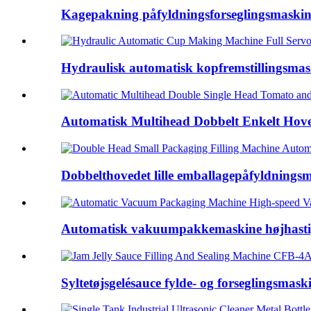
Kagepakning påfyldningsforseglingsmaskine
Hydraulisk automatisk kopfremstillingsmas
Automatisk Multihead Dobbelt Enkelt Hove
Dobbelthovedet lille emballagepåfyldningsm
Automatisk vakuumpakkemaskine højhasti
Syltetøjsgelésauce fylde- og forseglingsmas