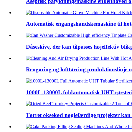
Aseptisk påfyldningsmaskine enkelthoved og
Automatisk engangshandskemaskine til hot
Dåseskive, der kan tilpasses højeffektiv blikp
Rengøring og lufttørring produktionslinje 
1000L-13000L fuldautomatisk UHT-rørsteril
Tørret oksekød nøglefærdige projekter kan ti