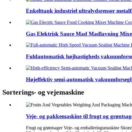
Enkelttank industriel ultralydsrenser metalfl
Gas Elektrisk Sauce Mad Madlavning Mixer
Fuldautomatisk højhastigheds vakuumforsegl
Højeffektiv semi-automatisk vakuumforsegl
Sorterings- og vejemaskine
Veje- og pakkemaskine til frugt og grøntsa
Frugt og grøntsager Veje- og emballeringsmaskine Skr