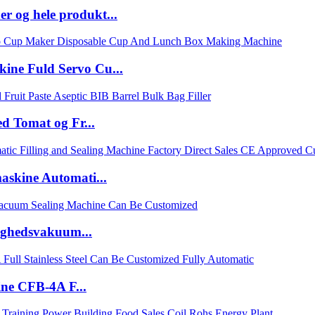
r og hele produkt...
kine Fuld Servo Cu...
d Tomat og Fr...
askine Automati...
ghedsvakuum...
kine CFB-4A F...