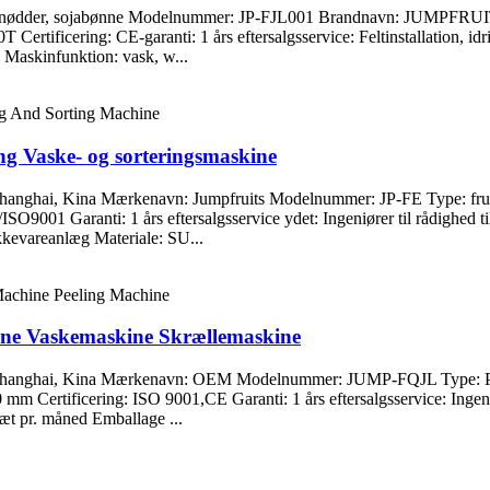
ager, nødder, sojabønne Modelnummer: JP-FJL001 Brandnavn: JUMPFRU
tificering: CE-garanti: 1 års eftersalgsservice: Feltinstallation, idr
 Maskinfunktion: vask, w...
ng Vaske- og sorteringsmaskine
ed: Shanghai, Kina Mærkenavn: Jumpfruits Modelnummer: JP-FE Type: 
001 Garanti: 1 års eftersalgsservice ydet: Ingeniører til rådighed til
kevareanlæg Materiale: SU...
kine Vaskemaskine Skrællemaskine
essted: Shanghai, Kina Mærkenavn: OEM Modelnummer: JUMP-FQJL Ty
ificering: ISO 9001,CE Garanti: 1 års eftersalgsservice: Ingeniører 
æt pr. måned Emballage ...