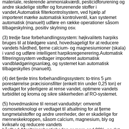
materiale, resterende ammoniakværdi, pesticidforurening og
andre skadelige stoffer og forurenende stoffer i
vandet.Automatisk filterkontrolsystem, ved hjælp af
importeret mærke automatisk kontrolventil, kan systemet
automatisk (manuelt) udføre en række operationer såsom
tilbageskylning, positiv skylning osv.
(3) tredje fase forbehandlingssystem: højkvalitets harpiks
bruges til at blødgøre vand, hovedsageligt for at reducere
vandets hårdhed, fjerne calcium- og magnesiumioner (skala)
i vand og udføre intelligent harpiksregenerering.Automatisk
filtreringssystem vedtager importeret automatisk
vandblødgøringsanlæg, og systemet kan automatisk
tilbageskylles (manuelt).
(4) det fjerde trins forbehandlingssystem: to-trins 5 μm
porestørrelse præcisionsfilter (enkelt trin under 0,25 ton) er
vedtaget for yderligere at rense vandet, optimere vandets
turbiditet og kroma og sikre sikkerheden af ​​RO-systemet.
(5) hovedmaskine til renset vandudstyr: omvendt
osmoseteknologi er vedtaget til afsaltning for at fjerne
tungmetalstoffer og andre urenheder, der er skadelige for
menneskekroppen, såsom calcium, magnesium, bly og
kviksølv og reducere vandets