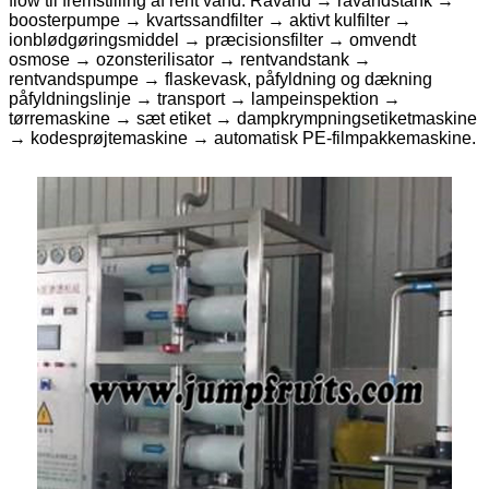
flow til fremstilling af rent vand: Råvand → råvandstank →
boosterpumpe → kvartssandfilter → aktivt kulfilter →
ionblødgøringsmiddel → præcisionsfilter → omvendt
osmose → ozonsterilisator → rentvandstank →
rentvandspumpe → flaskevask, påfyldning og dækning
påfyldningslinje → transport → lampeinspektion →
tørremaskine → sæt etiket → dampkrympningsetiketmaskine
→ kodesprøjtemaskine → automatisk PE-filmpakkemaskine.