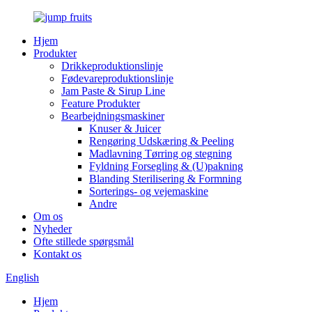
Hjem
Produkter
Drikkeproduktionslinje
Fødevareproduktionslinje
Jam Paste & Sirup Line
Feature Produkter
Bearbejdningsmaskiner
Knuser & Juicer
Rengøring Udskæring & Peeling
Madlavning Tørring og stegning
Fyldning Forsegling & (U)pakning
Blanding Sterilisering & Formning
Sorterings- og vejemaskine
Andre
Om os
Nyheder
Ofte stillede spørgsmål
Kontakt os
English
Hjem