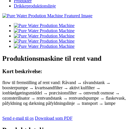
Produkter
Drikkeproduktionslinje
Produktionsmaskine til rent vand
Kort beskrivelse:
flow til fremstilling af rent vand: Råvand → råvandstank →
boosterpumpe → kvartssandfilter → aktivt kulfilter →
ionblødgøringsmiddel → præcisionsfilter → omvendt osmose →
ozonsterilisator → rentvandstank → rentvandspumpe → flaskevask,
påfyldning og dækning påfyldningslinje → transport → lampe
Send e-mail til os
Download som PDF