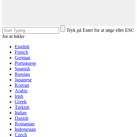
Tryk på Enter for at søge eller ESC
for at lukke
English
French
German
Portuguese
Spanish
Russian
Japanese
Korean
Arabic
Irish
Greek
Turkish
Italian
Danish
Romanian
Indonesian
Czech