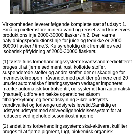
Virksomheden leverer følgende komplette sæt af udstyr: 1.
Små og mellemstore mineralvand og renset vand konserves
produktionslinje 2000-30000 flasker / h.2. Den varme
påfyldningsproduktionslinje for juice og tedrikke er 2000-
30000 flasker / time.3. Kulsyreholdig drik fremstilles ved
isobarisk påfyldning af 2000-30000 flasker/t.
(1) første trins forbehandlingssystem: kvartssandmediefilteret
bruges til at fjerne sediment, rust, kolloide stoffer,
suspenderede stoffer og andre stoffer, der er skadelige for
menneskekroppen i råvandet med partikler på mere end 20
μm.det automatiske filtreringssystem vedtager importeret
mærke automatisk kontrolventil, og systemet kan automatisk
(manuelt) udføre en række operationer såsom
tilbageskylning og fremadskylning.Sikre udstyrets
vandkvalitet og forlænge udstyrets levetid.Samtidig er
udstyret udstyret med selvvedligeholdelsessystem for at
reducere vedligeholdelsesomkostningerne.
(2) andet trins forbehandlingssystem: skal-aktiveret kulfilter
bruges til at fjerne pigment, lugt, biokemisk organisk