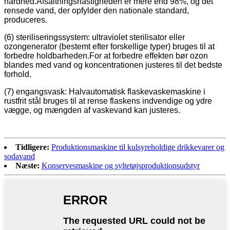
hårdhed.Afsaltningshastigheden er mere end 98%, og det
rensede vand, der opfylder den nationale standard,
produceres.
(6) steriliseringssystem: ultraviolet sterilisator eller
ozongenerator (bestemt efter forskellige typer) bruges til at
forbedre holdbarheden.For at forbedre effekten bør ozon
blandes med vand og koncentrationen justeres til det bedste
forhold.
(7) engangsvask: Halvautomatisk flaskevaskemaskine i
rustfrit stål bruges til at rense flaskens indvendige og ydre
vægge, og mængden af ​​vaskevand kan justeres.
Tidligere:
Produktionsmaskine til kulsyreholdige drikkevarer og
sodavand
Næste:
Konservesmaskine og syltetøjsproduktionsudstyr