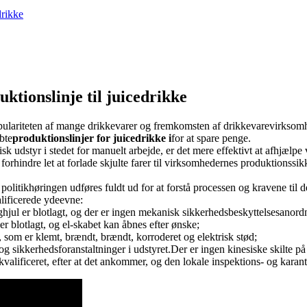
drikke
uktionslinje til juicedrikke
opulariteten af ​​mange drikkevarer og fremkomsten af ​​drikkevarevirks
bte
produktionslinjer for juicedrikke i
for at spare penge.
k udstyr i stedet for manuelt arbejde, er det mere effektivt at afhjælp
rhindre let at forlade skjulte farer til virksomhedernes produktionssikke
politikhøringen udføres fuldt ud for at forstå processen og kravene til d
lificerede ydeevne:
jul er blotlagt, og der er ingen mekanisk sikkerhedsbeskyttelsesanord
r blotlagt, og el-skabet kan åbnes efter ønske;
t, som er klemt, brændt, brændt, korroderet og elektrisk stød;
 og sikkerhedsforanstaltninger i udstyret.Der er ingen kinesiske skilte
 ukvalificeret, efter at det ankommer, og den lokale inspektions- og karan