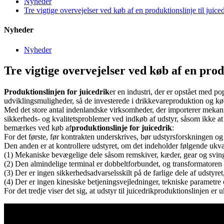
Nyheder
Tre vigtige overvejelser ved køb af en produktionslinje til juice
Nyheder
Nyheder
Tre vigtige overvejelser ved køb af en prod
Produktionslinjen for juicedrik
er en industri, der er opstået med p
udviklingsmuligheder, så de investerede i drikkevareproduktion og kø
Med det store antal indenlandske virksomheder, der importerer mekanis
sikkerheds- og kvalitetsproblemer ved indkøb af udstyr, såsom ikke at fo
bemærkes ved køb af
produktionslinje for juicedrik
:
For det første, før kontrakten underskrives, bør udstyrsforskningen og 
Den anden er at kontrollere udstyret, om det indeholder følgende ukva
(1) Mekaniske bevægelige dele såsom remskiver, kæder, gear og svingh
(2) Den almindelige terminal er dobbeltforbundet, og transformatoren e
(3) Der er ingen sikkerhedsadvarselsskilt på de farlige dele af udstyre
(4) Der er ingen kinesiske betjeningsvejledninger, tekniske parametre
For det tredje viser det sig, at udstyr til juicedrikproduktionslinjen er