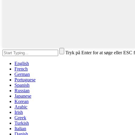
Tryk på Enter for at søge eller ESC f
English
French
German
Portuguese
Spanish
Russian
Japanese
Korean
Arabic
Irish
Greek
Turkish
Italian
Danish