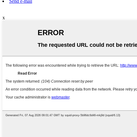
Send e-mail
x