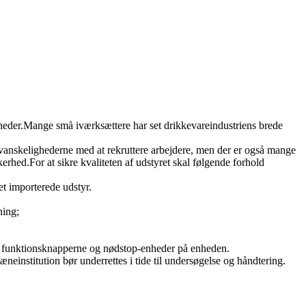
omheder.Mange små iværksættere har set drikkevareindustriens brede
e vanskelighederne med at rekruttere arbejdere, men der er også mange
rhed.For at sikre kvaliteten af ​​udstyret skal følgende forhold
et importerede udstyr.
ning;
 på funktionsknapperne og nødstop-enheder på enheden.
tæneinstitution bør underrettes i tide til undersøgelse og håndtering.