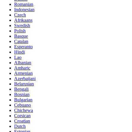
Romanian
Indonesian
Czech
Afrikaans
Swedish
Polish
Basque
Catalan
Esperanto
Hindi
Lao
Albanian
Amharic
Armenian
Azerbaijani
Belarusian
Bengali
Bosnian
Bulgarian
Cebuano
Chichewa
Corsican
Croatian
Dutch
Estonian