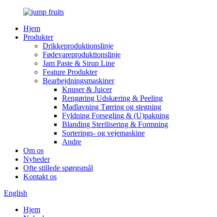
Hjem
Produkter
Drikkeproduktionslinje
Fødevareproduktionslinje
Jam Paste & Sirup Line
Feature Produkter
Bearbejdningsmaskiner
Knuser & Juicer
Rengøring Udskæring & Peeling
Madlavning Tørring og stegning
Fyldning Forsegling & (U)pakning
Blanding Sterilisering & Formning
Sorterings- og vejemaskine
Andre
Om os
Nyheder
Ofte stillede spørgsmål
Kontakt os
English
Hjem