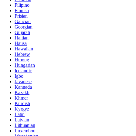
Filipino
Finnish
Frisian
Galician
Georgian
Gujarati
Haitian
Hausa
Hawaiian
Hebrew
Hmong
Hungarian
Icelandic
Igbo
Javanese
Kannada
Kazakh
Khmer
Kurdish
Kyrgyz
Latin
Latvian
Lithuanian
Luxembou..