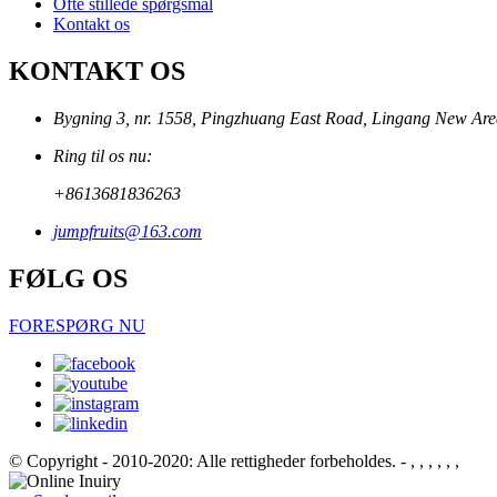
Ofte stillede spørgsmål
Kontakt os
KONTAKT OS
Bygning 3, nr. 1558, Pingzhuang East Road, Lingang New Area
Ring til os nu:
+8613681836263
jumpfruits@163.com
FØLG OS
FORESPØRG NU
© Copyright - 2010-2020: Alle rettigheder forbeholdes.
- , , , , , ,