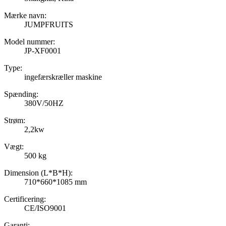
Mærke navn:
JUMPFRUITS
Model nummer:
JP-XF0001
Type:
ingefærskræller maskine
Spænding:
380V/50HZ
Strøm:
2,2kw
Vægt:
500 kg
Dimension (L*B*H):
710*660*1085 mm
Certificering:
CE/ISO9001
Garanti: