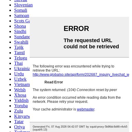
Slovenian
Somali
Samoan
Scots Gaelic
Shona
Sindhi
Sundanese
Swahili
Tajik
Tamil
Telugu
Thai
Ukrainian
Urdu
Uzbek
Vietnamese
Welsh
Xhosa
Yiddish
Yoruba
Zulu
Kinyarwanda
Tatar
Oriya