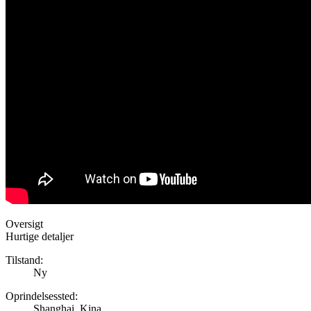
Oversigt
Hurtige detaljer
Tilstand:
Ny
Oprindelsessted:
Shanghai, Kina