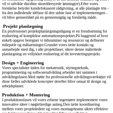
vil vi udvikle din/dine skræddersyede løsning(er).Efter vores
forståelse betyder kundefokuseret rådgivning, at alle planlagte trin -
fra den indledende idéfase til den sidste fase af implementeringen -
vil blive gennemført på en gennemsigtig og forståelig måde.
Projekt planlægning
En professionel projektplanlægningstilgang er en forudsætning for
realisering af komplekse automationsprojekter.På baggrund af hver
enkelt opgave beregner vi tidsrammer og ressourcer og definerer
milepæle og målsætninger.Grundet vores tætte kontakt og
samarbejde med dig, i alle projektfaser, sikrer denne målrettede
planlægning en vellykket realisering af dit investeringsprojekt.
Design + Engineering
Vores specialister inden for mekatronik, styringsteknik,
programmering og softwareudvikling arbejder tæt sammen i
udviklingsfasen.Med støtte fra professionelle udviklingsværktøjer vil
disse fælles udviklede koncepter derefter blive omsat til design og
arbejdsplaner.
Produktion + Montering
I produktionsfasen vil vores erfarne ingeniører implementere vores
innovative ideer i nøglefærdige anlæg.Den tætte koordinering
mellem vores projektledere og vores montageteams sikrer effektive