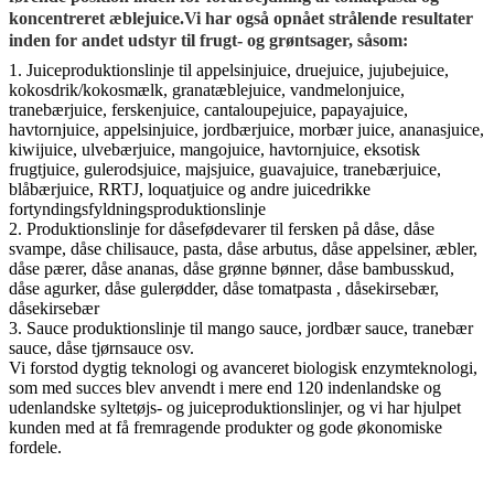
koncentreret æblejuice.Vi har også opnået strålende resultater
inden for andet udstyr til frugt- og grøntsager, såsom:
1. Juiceproduktionslinje til appelsinjuice, druejuice, jujubejuice,
kokosdrik/kokosmælk, granatæblejuice, vandmelonjuice,
tranebærjuice, ferskenjuice, cantaloupejuice, papayajuice,
havtornjuice, appelsinjuice, jordbærjuice, morbær juice, ananasjuice,
kiwijuice, ulvebærjuice, mangojuice, havtornjuice, eksotisk
frugtjuice, gulerodsjuice, majsjuice, guavajuice, tranebærjuice,
blåbærjuice, RRTJ, loquatjuice og andre juicedrikke
fortyndingsfyldningsproduktionslinje
2. Produktionslinje for dåsefødevarer til fersken på dåse, dåse
svampe, dåse chilisauce, pasta, dåse arbutus, dåse appelsiner, æbler,
dåse pærer, dåse ananas, dåse grønne bønner, dåse bambusskud,
dåse agurker, dåse gulerødder, dåse tomatpasta , dåsekirsebær,
dåsekirsebær
3. Sauce produktionslinje til mango sauce, jordbær sauce, tranebær
sauce, dåse tjørnsauce osv.
Vi forstod dygtig teknologi og avanceret biologisk enzymteknologi,
som med succes blev anvendt i mere end 120 indenlandske og
udenlandske syltetøjs- og juiceproduktionslinjer, og vi har hjulpet
kunden med at få fremragende produkter og gode økonomiske
fordele.