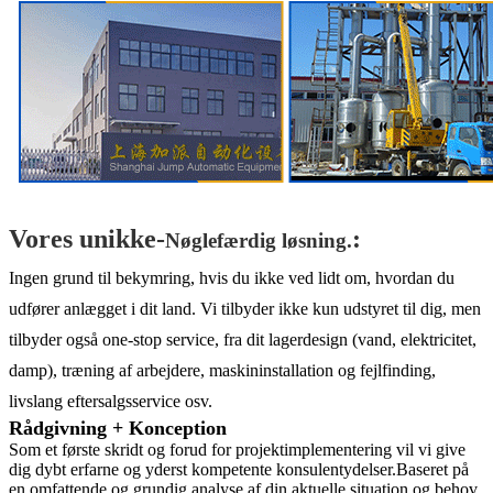
Vores unikke-
:
Nøglefærdig løsning.
Ingen grund til bekymring, hvis du ikke ved lidt om, hvordan du
udfører anlægget i dit land. Vi tilbyder ikke kun udstyret til dig, men
tilbyder også one-stop service, fra dit lagerdesign (vand, elektricitet,
damp), træning af arbejdere, maskininstallation og fejlfinding,
livslang eftersalgsservice osv.
Rådgivning + Konception
Som et første skridt og forud for projektimplementering vil vi give
dig dybt erfarne og yderst kompetente konsulentydelser.Baseret på
en omfattende og grundig analyse af din aktuelle situation og behov