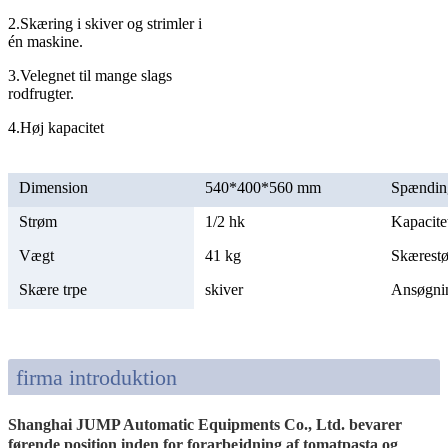
2.Skæring i skiver og strimler i
én maskine.
3.Velegnet til mange slags
rodfrugter.
4.Høj kapacitet
Dimension
540*400*560 mm
Spændin
Strøm
1/2 hk
Kapacite
Vægt
41 kg
Skærestø
Skære trpe
skiver
Ansøgni
firma introduktion
Shanghai JUMP Automatic Equipments Co., Ltd. bevarer
førende position inden for forarbejdning af tomatpasta og