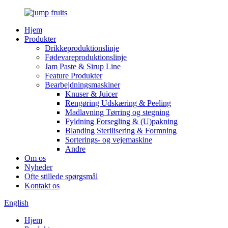
Hjem
Produkter
Drikkeproduktionslinje
Fødevareproduktionslinje
Jam Paste & Sirup Line
Feature Produkter
Bearbejdningsmaskiner
Knuser & Juicer
Rengøring Udskæring & Peeling
Madlavning Tørring og stegning
Fyldning Forsegling & (U)pakning
Blanding Sterilisering & Formning
Sorterings- og vejemaskine
Andre
Om os
Nyheder
Ofte stillede spørgsmål
Kontakt os
English
Hjem