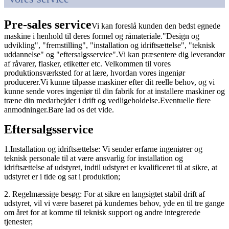
Pre-sales service
Vi kan foreslå kunden den bedst egnede
maskine i henhold til deres formel og råmateriale."Design og
udvikling", "fremstilling", "installation og idriftsættelse", "teknisk
uddannelse" og "eftersalgsservice".Vi kan præsentere dig leverandør
af råvarer, flasker, etiketter etc. Velkommen til vores
produktionsværksted for at lære, hvordan vores ingeniør
producerer.Vi kunne tilpasse maskiner efter dit reelle behov, og vi
kunne sende vores ingeniør til din fabrik for at installere maskiner og
træne din medarbejder i drift og vedligeholdelse.Eventuelle flere
anmodninger.Bare lad os det vide.
Eftersalgsservice
1.Installation og idriftsættelse: Vi sender erfarne ingeniører og
teknisk personale til at være ansvarlig for installation og
idriftsættelse af udstyret, indtil udstyret er kvalificeret til at sikre, at
udstyret er i tide og sat i produktion;
2. Regelmæssige besøg: For at sikre en langsigtet stabil drift af
udstyret, vil vi være baseret på kundernes behov, yde en til tre gange
om året for at komme til teknisk support og andre integrerede
tjenester;