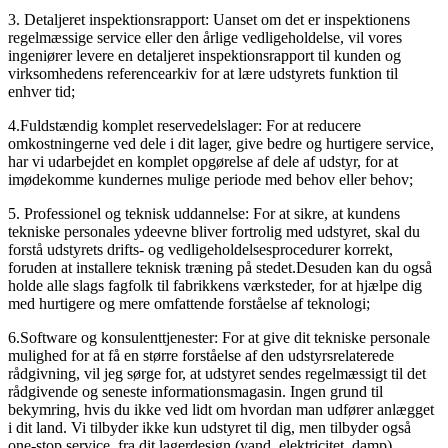
3. Detaljeret inspektionsrapport: Uanset om det er inspektionens
regelmæssige service eller den årlige vedligeholdelse, vil vores
ingeniører levere en detaljeret inspektionsrapport til kunden og
virksomhedens referencearkiv for at lære udstyrets funktion til
enhver tid;
4.Fuldstændig komplet reservedelslager: For at reducere
omkostningerne ved dele i dit lager, give bedre og hurtigere service,
har vi udarbejdet en komplet opgørelse af dele af udstyr, for at
imødekomme kundernes mulige periode med behov eller behov;
5. Professionel og teknisk uddannelse: For at sikre, at kundens
tekniske personales ydeevne bliver fortrolig med udstyret, skal du
forstå udstyrets drifts- og vedligeholdelsesprocedurer korrekt,
foruden at installere teknisk træning på stedet.Desuden kan du også
holde alle slags fagfolk til fabrikkens værksteder, for at hjælpe dig
med hurtigere og mere omfattende forståelse af teknologi;
6.Software og konsulenttjenester: For at give dit tekniske personale
mulighed for at få en større forståelse af den udstyrsrelaterede
rådgivning, vil jeg sørge for, at udstyret sendes regelmæssigt til det
rådgivende og seneste informationsmagasin. Ingen grund til
bekymring, hvis du ikke ved lidt om hvordan man udfører anlægget
i dit land. Vi tilbyder ikke kun udstyret til dig, men tilbyder også
one-stop service, fra dit lagerdesign (vand, elektricitet, damp),