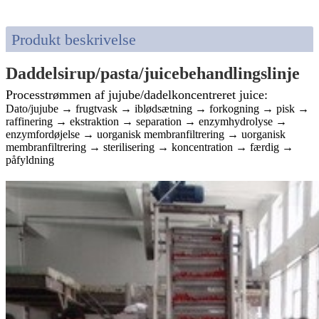
Produkt beskrivelse
Daddelsirup/pasta/juicebehandlingslinje
Processtrømmen af ​​jujube/dadelkoncentreret juice:
Dato/jujube → frugtvask → iblødsætning → forkogning → pisk →
raffinering → ekstraktion → separation → enzymhydrolyse →
enzymfordøjelse → uorganisk membranfiltrering → uorganisk
membranfiltrering → sterilisering → koncentration → færdig →
påfyldning