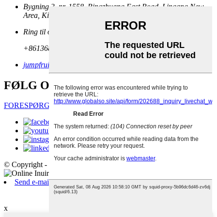
Bygning 3, nr. 1558, Pingzhuang East Road, Lingang New
Area, Kina (Shanghai) Pilotfrihandelszone
Ring til os nu:
+8613681836263
jumpfruits@163.com
FØLG OS
FORESPØRG NU
© Copyright - 2010-2020: Alle rettigheder forbeholdes.
- , , , , , ,
Send e-mail
Android
x