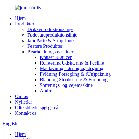
Hjem
Produkter
Drikkeproduktionslinje
Fødevareproduktionslinje
Jam Paste & Sirup Line
Feature Produkter
Bearbejdningsmaskiner
Knuser & Juicer
Rengøring Udskæring & Peeling
Madlavning Tørring og stegning
Fyldning Forsegling & (Un)pakning
Blanding Sterilisering & Formning
Sorterings- og vejemaskine
Andre
Om os
Nyheder
Ofte stillede spørgsmål
Kontakt os
English
Hjem