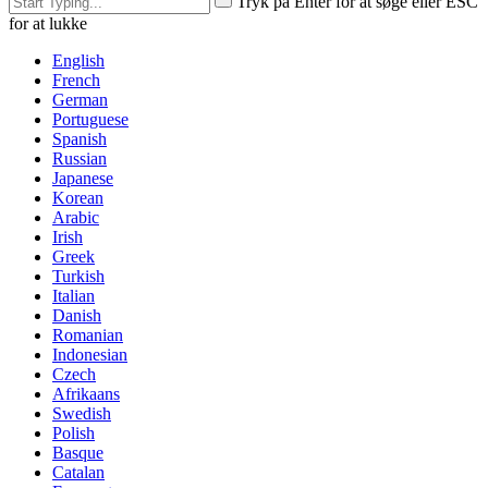
Tryk på Enter for at søge eller ESC
for at lukke
English
French
German
Portuguese
Spanish
Russian
Japanese
Korean
Arabic
Irish
Greek
Turkish
Italian
Danish
Romanian
Indonesian
Czech
Afrikaans
Swedish
Polish
Basque
Catalan