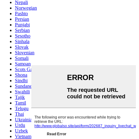
Nepali
Norwegian
Pashto
Persian
Punjabi
Serbian
Sesotho
Sinhala
Slovak
Slovenian
Somali
Samoan
Scots Gaelic
Shona
Sindhi
Sundanese
Swahili
Tajik
Tamil
Telugu
Thai
Ukrainian
Urdu
Uzbek
Vietnamese