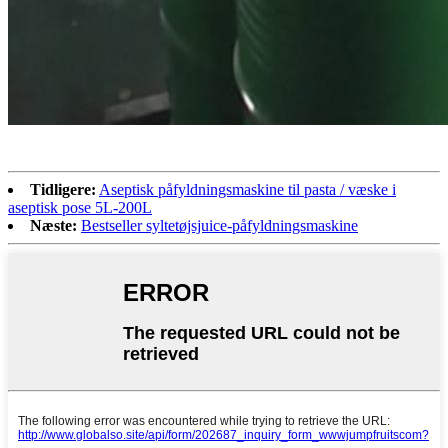
Tidligere:
Aseptisk påfyldningsmaskine til pasta / væske i
aseptisk pose 5L-200L
Næste:
Bestseller syltetøjsjuice-påfyldningsmaskine