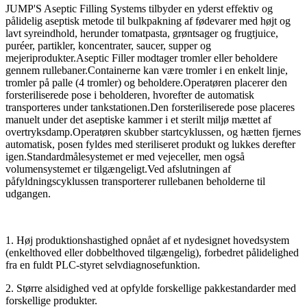
JUMP'S Aseptic Filling Systems tilbyder en yderst effektiv og
pålidelig aseptisk metode til bulkpakning af fødevarer med højt og
lavt syreindhold, herunder tomatpasta, grøntsager og frugtjuice,
puréer, partikler, koncentrater, saucer, supper og
mejeriprodukter.Aseptic Filler modtager tromler eller beholdere
gennem rullebaner.Containerne kan være tromler i en enkelt linje,
tromler på palle (4 tromler) og beholdere.Operatøren placerer den
forsteriliserede pose i beholderen, hvorefter de automatisk
transporteres under tankstationen.Den forsteriliserede pose placeres
manuelt under det aseptiske kammer i et sterilt miljø mættet af
overtryksdamp.Operatøren skubber startcyklussen, og hætten fjernes
automatisk, posen fyldes med steriliseret produkt og lukkes derefter
igen.Standardmålesystemet er med vejeceller, men også
volumensystemet er tilgængeligt.Ved afslutningen af ​​
påfyldningscyklussen transporterer rullebanen beholderne til
udgangen.
1. Høj produktionshastighed opnået af et nydesignet hovedsystem
(enkelthoved eller dobbelthoved tilgængelig), forbedret pålidelighed
fra en fuldt PLC-styret selvdiagnosefunktion.
2. Større alsidighed ved at opfylde forskellige pakkestandarder med
forskellige produkter.