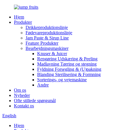
Hjem
Produkter
Drikkeproduktionslinje
Fødevareproduktionslinje
Jam Paste & Sirup Line
Feature Produkter
Bearbejdningsmaskiner
Knuser & Juicer
Rengøring Udskæring & Peeling
Madlavning Tørring og stegning
Fyldning Forsegling & (U)pakning
Blanding Sterilisering & Formning
Sorterings- og vejemaskine
Andre
Om os
Nyheder
Ofte stillede spørgsmål
Kontakt os
English
Hjem