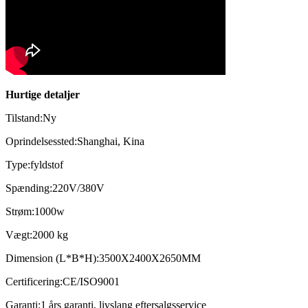
Hurtige detaljer
Tilstand:
Ny
Oprindelsessted:
Shanghai, Kina
Type:
fyldstof
Spænding:
220V/380V
Strøm:
1000w
Vægt:
2000 kg
Dimension (L*B*H):
3500X2400X2650MM
Certificering:
CE/ISO9001
Garanti:
1 års garanti, livslang eftersalgsservice