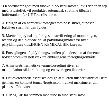
3 Koordinerer godt med tube-in tube-sterilisatoren, hvis der er en fejl
med fyldstoffet, vil produktet automatisk strømme tilbage i
buffertanken før UHT-sterilisatoren.
4. Brugen af ​​en hermetisk forseglet tom pose sikrer, at posen
forbliver steril, før den fyldes.
5. Mættet højtryksdamp bruges til sterilisering af monteringen,
hætten og den blottede del af påfyldningsmidlet før hver
påfyldningscyklus.INGEN KEMIKALIER kræves.
6. Forseglingen af ​​påfyldningsventilen på indersiden af ​​fitmentet
holder produktet helt væk fra emballagens forseglingsområde.
7. Armaturets hermetiske varmeforsegling giver en
manipulationssikker lukning og en overlegen iltbarriere.
8. Det overordnede aseptiske design af filleren tillader uafbrudt.Drift
gennem en komplet tomat-/frugtsæson, hvilket maksimerer din
plantes effektivitet
9. CIP og SIP fås sammen med tube in tube sterilisator