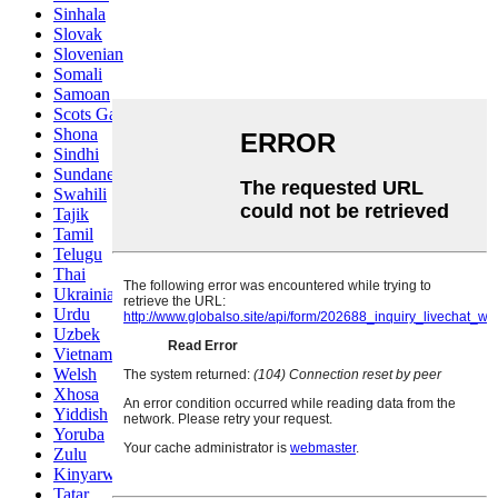
Sinhala
Slovak
Slovenian
Somali
Samoan
Scots Gaelic
Shona
Sindhi
Sundanese
Swahili
Tajik
Tamil
Telugu
Thai
Ukrainian
Urdu
Uzbek
Vietnamese
Welsh
Xhosa
Yiddish
Yoruba
Zulu
Kinyarwanda
Tatar