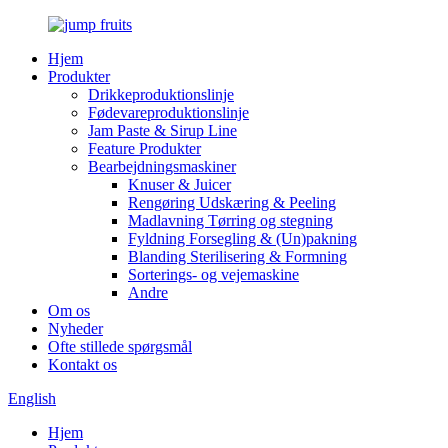
Hjem
Produkter
Drikkeproduktionslinje
Fødevareproduktionslinje
Jam Paste & Sirup Line
Feature Produkter
Bearbejdningsmaskiner
Knuser & Juicer
Rengøring Udskæring & Peeling
Madlavning Tørring og stegning
Fyldning Forsegling & (Un)pakning
Blanding Sterilisering & Formning
Sorterings- og vejemaskine
Andre
Om os
Nyheder
Ofte stillede spørgsmål
Kontakt os
English
Hjem