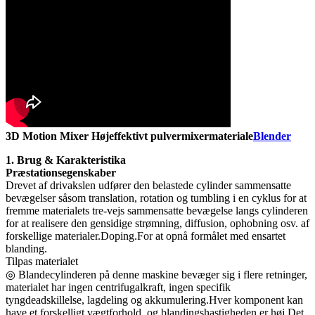
3D Motion Mixer Højeffektivt pulvermixermateriale
Blender
1. Brug & Karakteristika
Præstationsegenskaber
Drevet af drivakslen udfører den belastede cylinder sammensatte
bevægelser såsom translation, rotation og tumbling i en cyklus for at
fremme materialets tre-vejs sammensatte bevægelse langs cylinderen
for at realisere den gensidige strømning, diffusion, ophobning osv. af
forskellige materialer.Doping.For at opnå formålet med ensartet
blanding.
Tilpas materialet
◎ Blandecylinderen på denne maskine bevæger sig i flere retninger,
materialet har ingen centrifugalkraft, ingen specifik
tyngdeadskillelse, lagdeling og akkumulering.Hver komponent kan
have et forskelligt vægtforhold, og blandingshastigheden er høj.Det