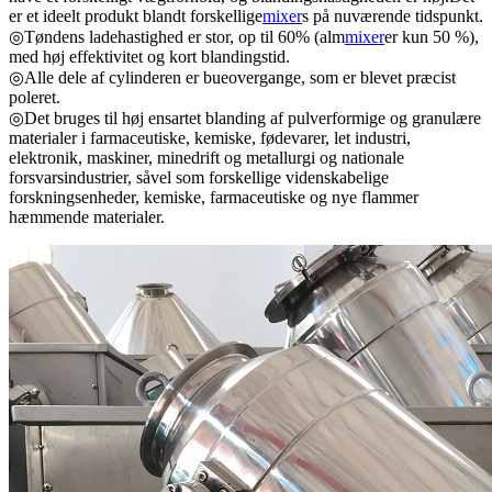
er et ideelt produkt blandt forskellige
mixer
s på nuværende tidspunkt.
◎Tøndens ladehastighed er stor, op til 60% (alm
mixer
er kun 50 %),
med høj effektivitet og kort blandingstid.
◎Alle dele af cylinderen er bueovergange, som er blevet præcist
poleret.
◎Det bruges til høj ensartet blanding af pulverformige og granulære
materialer i farmaceutiske, kemiske, fødevarer, let industri,
elektronik, maskiner, minedrift og metallurgi og nationale
forsvarsindustrier, såvel som forskellige videnskabelige
forskningsenheder, kemiske, farmaceutiske og nye flammer
hæmmende materialer.