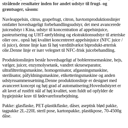
strålende resultater inden for andet udstyr til frugt- og
grøntsager, såsom:
Navleappelsin, citrus, grapefrugt, citron, havtornproduktionslinjer
omfatter hovedsageligt forbehandlingsudstyr, det mest avancerede
juiceudstyr i Kina, udstyr til koncentration af appelsinjuice,
pasteurisering og UHT-rørfyldning og ekstraktionsudstyr til æteriske
olier osv.. opnå høj kvalitet koncentreret appelsinjuice (NFC juice /
rå juice), denne linje kan få høj værditilvækst biprodukt-æterisk
olie.Denne linje er især velegnet til NFC-frisk juicebehandling.
Produktionslinjen består hovedsageligt af boblerensemaskine, hejs,
vælger, juicer, enzymolysetank, vandret skrueseparator,
ultrafiltreringsmaskine, homogenisator, afgasningsmaskine,
sterilisator, påfyldningsmaskine, etiketteringsmaskine og anden
udstyrssammensætning.Denne produktionslinje er designet med
avanceret koncept og høj grad af automatisering;Hovedudstyret er
alt lavet af rustfrit stål af høj kvalitet, som fuldt ud opfylder de
hygiejniske krav til fødevareforarbejdning.
Pakke: glasflaske, PET-plastikflaske, dåser, aseptisk blød pakke,
tagpakke 2L-220L steril pose, kartonpakke, plastikpose, 70-4500g
dåse.