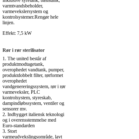
Inklusive syretank, basistank,
varmtvandsbeholder,
varmevekslersystem og
kontrolsystemer.Rengør hele
linjen.
Effekt: 7,5 kW
Rør i rør sterilisator
1. The united består af
produktmodtagetank,
overophedet vandtank, pumper,
produktdobbelt filter, rørformet
overophedet
vandgenereringssystem, rør i rør
varmeveksler, PLC
kontrolsystem, styreskab,
dampindløbssystem, ventiler og
sensorer mv.
2. Indbygget italiensk teknologi
og i overensstemmelse med
Euro-standarden
3. Stort
varmeudvekslingsområde, lavt