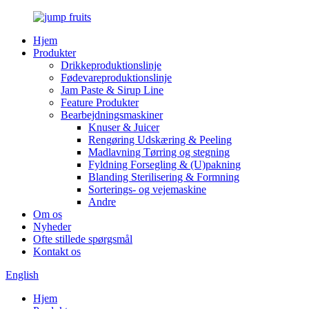
Hjem
Produkter
Drikkeproduktionslinje
Fødevareproduktionslinje
Jam Paste & Sirup Line
Feature Produkter
Bearbejdningsmaskiner
Knuser & Juicer
Rengøring Udskæring & Peeling
Madlavning Tørring og stegning
Fyldning Forsegling & (U)pakning
Blanding Sterilisering & Formning
Sorterings- og vejemaskine
Andre
Om os
Nyheder
Ofte stillede spørgsmål
Kontakt os
English
Hjem