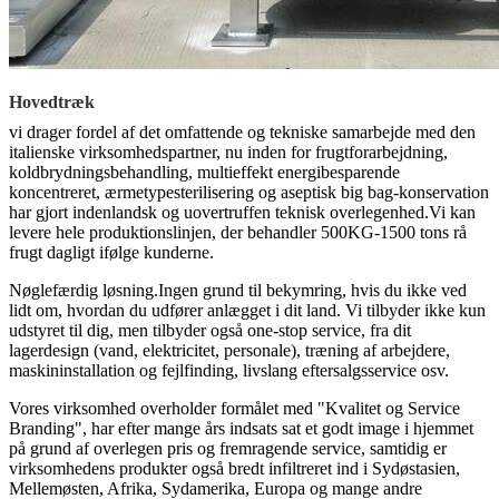
Hovedtræk
vi drager fordel af det omfattende og tekniske samarbejde med den
italienske virksomhedspartner, nu inden for frugtforarbejdning,
koldbrydningsbehandling, multieffekt energibesparende
koncentreret, ærmetypesterilisering og aseptisk big bag-konservation
har gjort indenlandsk og uovertruffen teknisk overlegenhed.Vi kan
levere hele produktionslinjen, der behandler 500KG-1500 tons rå
frugt dagligt ifølge kunderne.
Nøglefærdig løsning.Ingen grund til bekymring, hvis du ikke ved
lidt om, hvordan du udfører anlægget i dit land. Vi tilbyder ikke kun
udstyret til dig, men tilbyder også one-stop service, fra dit
lagerdesign (vand, elektricitet, personale), træning af arbejdere,
maskininstallation og fejlfinding, livslang eftersalgsservice osv.
Vores virksomhed overholder formålet med "Kvalitet og Service
Branding", har efter mange års indsats sat et godt image i hjemmet
på grund af overlegen pris og fremragende service, samtidig er
virksomhedens produkter også bredt infiltreret ind i Sydøstasien,
Mellemøsten, Afrika, Sydamerika, Europa og mange andre